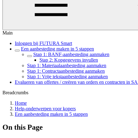
Main
Inloggen bij FUTURA Smart
Een aanbesteding maken in 5 stappen
Stap 1: BANF-aanbesteding aanmaken
Stap 2: Kopgegevens invullen
Stap 1: Materiaalaanbesteding aanmaken
Stap 1: Contractaanbesteding aanmaken
Stap 1: Vrije tekstaanbesteding aanmaken
Evalueren van offertes / creëren van orders en contracten in S
Breadcrumbs
Home
Help-onderwerpen voor kopers
Een aanbesteding maken in 5 stappen
On this Page